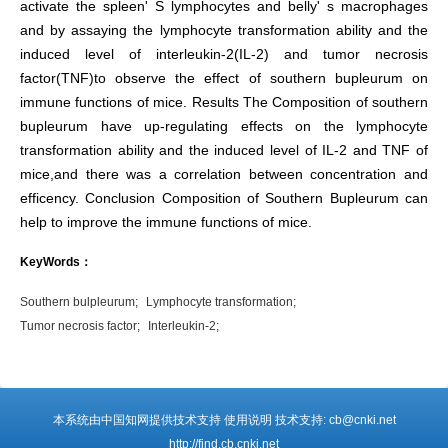
activate the spleen' S lymphocytes and belly' s macrophages
and by assaying the lymphocyte transformation ability and the
induced level of interleukin-2(IL-2) and tumor necrosis
factor(TNF)to observe the effect of southern bupleurum on
immune functions of mice. Results The Composition of southern
bupleurum have up-regulating effects on the lymphocyte
transformation ability and the induced level of IL-2 and TNF of
mice,and there was a correlation between concentration and
efficency. Conclusion Composition of Southern Bupleurum can
help to improve the immune functions of mice.
KeyWords：
Southern bulpleurum;
Lymphocyte transformation;
Tumor necrosis factor;
Interleukin-2;
本系统由中国知网提供技术支持 使用说明 技术支持: cb@cnki.net
http://find.cb.cnki.net