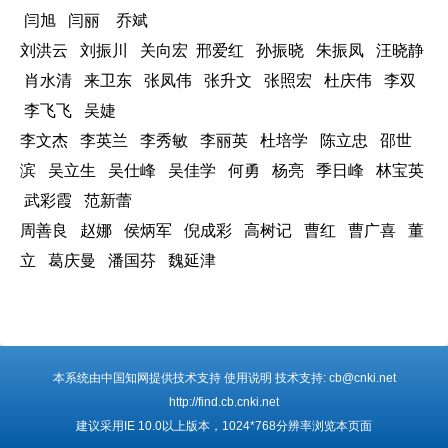
闫旭 闫丽 乔斌
刘洪云 刘振川 关向宏 邢爱红 孙振晓 朱振凤 汪晓静
肖水清 来卫东 张凤伟 张升文 张照宏 杜庆伟 李双
李飞飞 吴婕
李文杰 李英兰 李秀敏 李丽英 杜培学 陈立忠 邵世
滨 吴立生 吴仕峰 吴佳学 何勇 杨亮 季日峰 林宝英
武彩霞 范新蕾
周善良 赵娜 侯炳军 倪成彩 高树记 曹红 曹广喜 董
立 葛庆曼 潘国芬 魏延津
本系统由中国知网提供技术支持 使用说明 技术支持: cb@cnki.net
http://find.cb.cnki.net
建议采用IE 10.0以上版本，1024*768分辨率浏览本页面